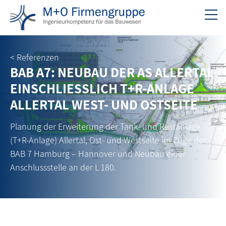
< Referenzen
BAB A7: NEUBAU DER AS ALLERTAL
EINSCHLIESSLICH T+R-ANLAGE
ALLERTAL WEST- UND OSTSEITE
Planung der Erweiterung der Tank- und Rastanlage
(T+R-Anlage) Allertal, Ost- und Westseite im Zuge der
BAB 7 Hamburg – Hannover und Neubau einer
Anschlussstelle an der L 180.