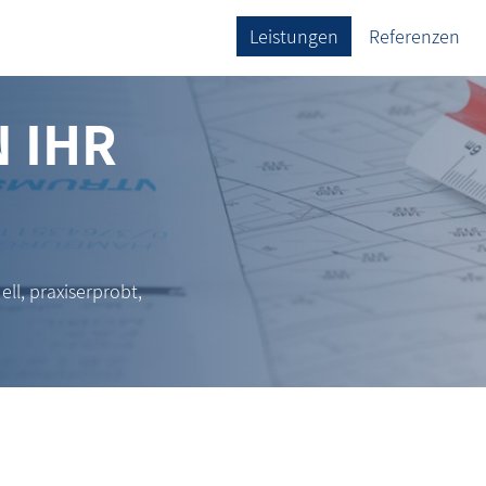
Leistungen
Referenzen
 IHR
ell, praxiserprobt,