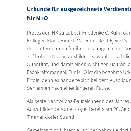
Urkunde für ausgezeichnete Verdienste
für M+O
Präses der IHK zu Lübeck Friederike C. Kühn d
Kollegen Klaus-Hinrich Vater und Rolf-Ejvind S
den Unternehmen für ihre Leistungen in der Au
auf hohem Niveau ausbilden, sowohl hinsichtlich
Quantität, und damit einen wichtigen Beitrag l
Fachkräftemangel. Für M+O ist die begehrte Ur
Erfolg, denn es handelte sich bei dem Ausbild
den ersten nach einer längeren Pause.
Als beste Nachwuchs-Bauzeichnerin des Jahres 
Auszubildende Marie Kröger bereits am 20. Sep
Timmendorfer Strand.
Gemeinsam mit ihrem Ausbilder nahm sie dort