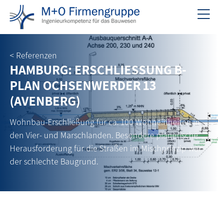
< Referenzen
HAMBURG: ERSCHLIESSUNG B-
PLAN OCHSENWERDER 13
(AVENBERG)
Wohnbau-Erschließung für ca. 100 Wohneinheiten in
den Vier- und Marschlanden. Besondere planerische
Herausforderung für die Straßen im Mischprinzip war
der schlechte Baugrund.