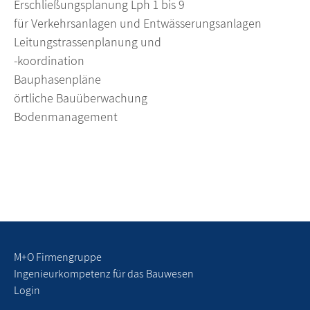
Erschließungsplanung Lph 1 bis 9
für Verkehrsanlagen und Entwässerungsanlagen
Leitungstrassenplanung und
-koordination
Bauphasenpläne
örtliche Bauüberwachung
Bodenmanagement
M+O Firmengruppe
Ingenieurkompetenz für das Bauwesen
Login